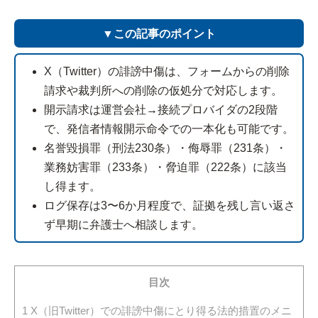
▼この記事のポイント
X（Twitter）の誹謗中傷は、フォームからの削除
請求や裁判所への削除の仮処分で対応します。
開示請求は運営会社→接続プロバイダの2段階
で、発信者情報開示命令での一本化も可能です。
名誉毀損罪（刑法230条）・侮辱罪（231条）・
業務妨害罪（233条）・脅迫罪（222条）に該当
し得ます。
ログ保存は3〜6か月程度で、証拠を残し言い返さ
ず早期に弁護士へ相談します。
目次
1
X（旧Twitter）での誹謗中傷にとり得る法的措置のメニ