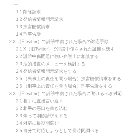
ュー
1.1
削除請求
1.2
発信者情報開示請求
1.3
損害賠償請求
1.4
刑事告訴
2
X（旧Twitter）で誹謗中傷された場合の対応手順
2.1
X（旧Twitter）で誹謗中傷をされた証拠を残す
2.2
誹謗中傷問題に強い弁護士に相談する
2.3
法的措置のメニューを検討する
2.4
発信者情報開示請求をする
2.5
（民事上の責任を問う場合）損害賠償請求をする
2.6
（刑事上の責任を問う場合）刑事告訴をする
3
X（旧Twitter）で誹謗中傷された場合に避けるべき対応
3.1
相手に直接言い返す
3.2
相手の悪口を書き込む
3.3
焦って削除請求をする
3.4
対応に長期間悩む
3.5
自分で対応しようとして長時間調べる