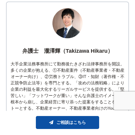
弁護士 瀧澤輝（Takizawa Hikaru）
大手企業法務事務所にて勤務後たきざわ法律事務所を開設。
多くの企業が抱える、①不動産案件（不動産事業者・不動産
オーナー向け）、②労務トラブル、③IT・知財（著作権・不
正競争防止法等）を専門とする。「攻めの法務戦略」により
企業の利益を最大化するリーガルサービスを提供する。「堅
苦しい」「フットワークが重い」そんな弁護士のイメージを
根本から崩し、企業経営に寄り添った提案をすることをモッ
トーとする。不動産オーナー、不動産事業者向けのYouTube
チャンネル「不動産価値向上チャンネル」にて情報配信も行
う
ご相談はこちら