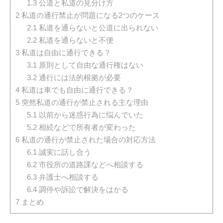
1.3
公道と私道の見分け方
2
私道の通行禁止が問題になる2つのケース
2.1
私道を通らないと公道に出られない
2.2
私道を通らないと不便
3
私道は自由に通行できる？
3.1
原則として自由な通行権はない
3.2
通行には法的根拠が必要
4
私道は車でも自由に通行できる？
5
突然私道の通行が禁止される主な理由
5.1
以前から迷惑行為に悩んでいた
5.2
相続などで所有者が変わった
6
私道の通行が禁止された場合の対応方法
6.1
誠実に話し合う
6.2
市役所の道路課などへ相談する
6.3
弁護士へ相談する
6.4
調停や訴訟で解決をはかる
7
まとめ