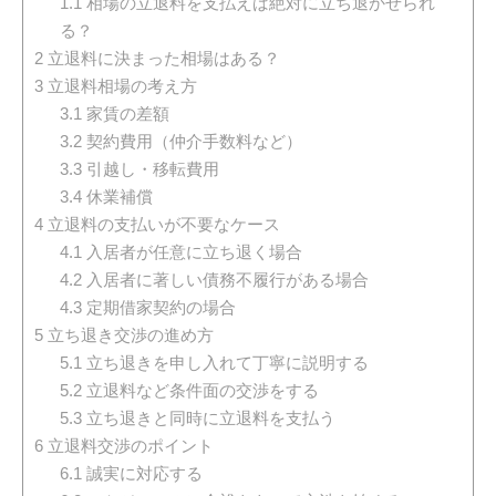
1.1
相場の立退料を支払えば絶対に立ち退かせられ
る？
2
立退料に決まった相場はある？
3
立退料相場の考え方
3.1
家賃の差額
3.2
契約費用（仲介手数料など）
3.3
引越し・移転費用
3.4
休業補償
4
立退料の支払いが不要なケース
4.1
入居者が任意に立ち退く場合
4.2
入居者に著しい債務不履行がある場合
4.3
定期借家契約の場合
5
立ち退き交渉の進め方
5.1
立ち退きを申し入れて丁寧に説明する
5.2
立退料など条件面の交渉をする
5.3
立ち退きと同時に立退料を支払う
6
立退料交渉のポイント
6.1
誠実に対応する