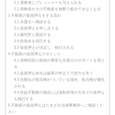
2.1
債務者にプレッシャーを与えられる
2.2
債務者がその不動産を無断で処分できなくなる
3
不動産の仮差押えをする流れ
3.1
弁護士へ相談する
3.2
仮差押えを申し立てる
3.3
裁判官と面談する
3.4
担保金を供託する
3.5
仮差押えが決定し、執行される
4
不動産の仮差押えのポイント
4.1
債権回収の実績が豊富な弁護士のサポートを受け
る
4.2
仮差押え命令は破産の申立てで効力を失う
4.3
先順位の抵当権がついている場合、抵当権が優先
される
4.4
収益不動産の場合には強制管理の方法での差押え
も検討する
5
不動産の仮差押えはたきざわ法律事務所へご相談くだ
さい