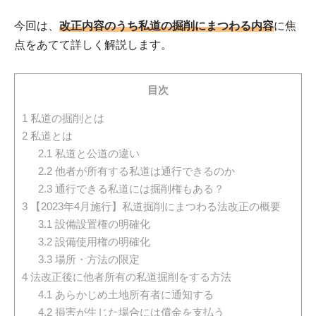
今回は、
改正内容のうち私道の掘削にまつわる内容
に焦
点をあてて詳しく解説します。
目次
1
私道の掘削とは
2
私道とは
2.1
私道と公道の違い
2.2
他者が所有する私道は通行できるのか
2.3
通行できる私道には掘削権もある？
3
【2023年4月施行】私道掘削にまつわる法改正の概要
3.1
設備設置権の明確化
3.2
設備使用権の明確化
3.3
場所・方法の限定
4
法改正後に他者所有の私道掘削をする方法
4.1
あらかじめ土地所有者に通知する
4.2
損害が生じた場合には償金を支払う