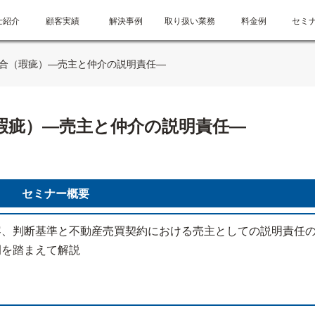
士紹介
顧客実績
解決事例
取り扱い業務
料金例
セミ
合（瑕疵）―売主と仲介の説明責任―
瑕疵）―売主と仲介の説明責任―
セミナー概要
容、判断基準と不動産売買契約における売主としての説明責任
例を踏まえて解説