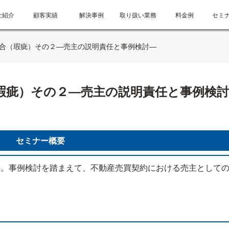
士紹介
顧客実績
解決事例
取り扱い業務
料金例
セミ
合（瑕疵）その２―売主の説明責任と事例検討―
瑕疵）その２―売主の説明責任と事例検討
セミナー概要
の続編。事例検討を踏まえて、不動産売買契約における売主として