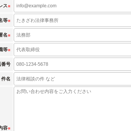
レス
※
名等
※
署名
※
職等
※
話番号
件名
内容
※