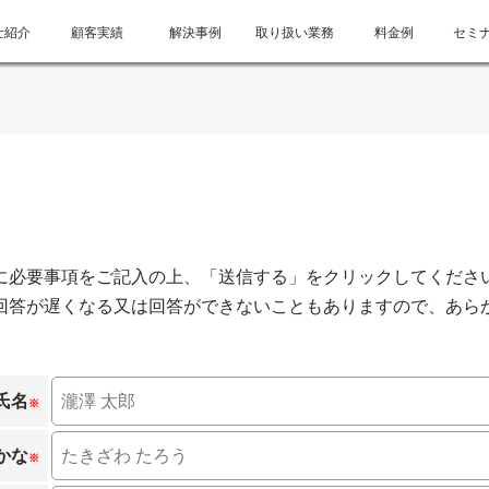
士紹介
顧客実績
解決事例
取り扱い業務
料金例
セミ
に必要事項をご記入の上、「送信する」をクリックしてくださ
回答が遅くなる又は回答ができないこともありますので、あら
氏名
※
かな
※