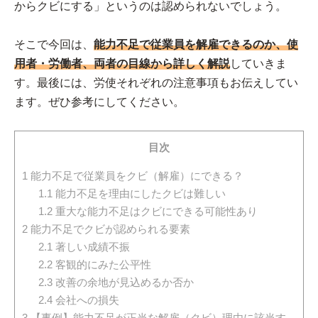
からクビにする」というのは認められないでしょう。
そこで今回は、
能力不足で従業員を解雇できるのか、使
用者・労働者、両者の目線から詳しく解説
していきま
す。最後には、労使それぞれの注意事項もお伝えしてい
ます。ぜひ参考にしてください。
目次
1
能力不足で従業員をクビ（解雇）にできる？
1.1
能力不足を理由にしたクビは難しい
1.2
重大な能力不足はクビにできる可能性あり
2
能力不足でクビが認められる要素
2.1
著しい成績不振
2.2
客観的にみた公平性
2.3
改善の余地が見込めるか否か
2.4
会社への損失
3
【事例】能力不足が正当な解雇（クビ）理由に該当す