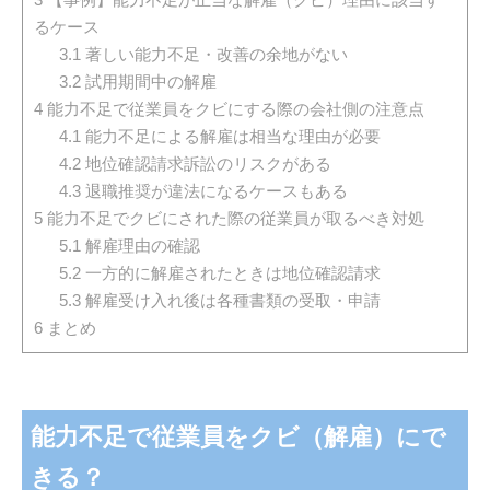
るケース
3.1
著しい能力不足・改善の余地がない
3.2
試用期間中の解雇
4
能力不足で従業員をクビにする際の会社側の注意点
4.1
能力不足による解雇は相当な理由が必要
4.2
地位確認請求訴訟のリスクがある
4.3
退職推奨が違法になるケースもある
5
能力不足でクビにされた際の従業員が取るべき対処
5.1
解雇理由の確認
5.2
一方的に解雇されたときは地位確認請求
5.3
解雇受け入れ後は各種書類の受取・申請
6
まとめ
能力不足で従業員をクビ（解雇）にで
きる？