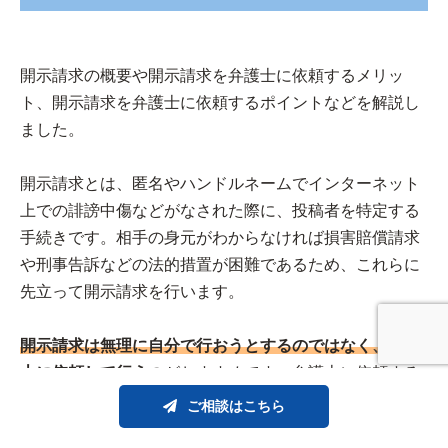
開示請求の概要や開示請求を弁護士に依頼するメリッ
ト、開示請求を弁護士に依頼するポイントなどを解説し
ました。
開示請求とは、匿名やハンドルネームでインターネット
上での誹謗中傷などがなされた際に、投稿者を特定する
手続きです。相手の身元がわからなければ損害賠償請求
や刑事告訴などの法的措置が困難であるため、これらに
先立って開示請求を行います。
開示請求は無理に自分で行おうとするのではなく、弁護
士に依頼して行う
のがおすすめです。弁護士に依頼する
ことで開示請求を成功させやすくなるほか、開示までの
ご相談はこちら
期間短縮にもつながります。