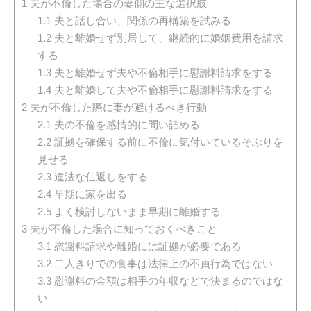
1
夫が不倫した場合の妻側の主な選択肢
1.1
夫と話し合い、関係の再構築を試みる
1.2
夫と離婚せず別居して、継続的に婚姻費用を請求
する
1.3
夫と離婚せず夫や不倫相手に慰謝料請求をする
1.4
夫と離婚して夫や不倫相手に慰謝料請求をする
2
夫が不倫した際に妻が避けるべき行動
2.1
夫の不倫を感情的に問い詰める
2.2
証拠を確保する前に不倫に気付いているそぶりを
見せる
2.3
違法な仕返しをする
2.4
早期に家を出る
2.5
よく検討しないまま早期に離婚する
3
夫が不倫した場合に知っておくべきこと
3.1
慰謝料請求や離婚には証拠が必要である
3.2
二人きりでの食事は法律上の不貞行為ではない
3.3
慰謝料の金額は相手の年収などで決まるのではな
い