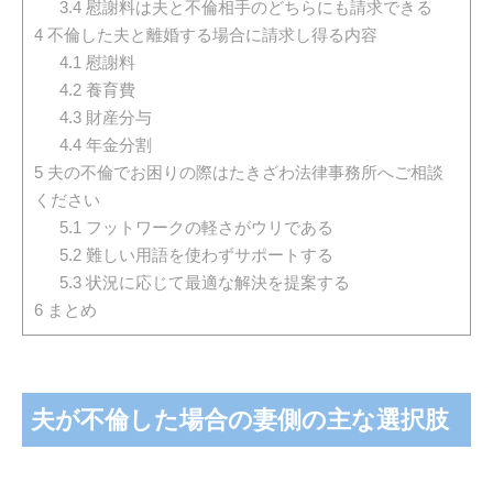
3.4
慰謝料は夫と不倫相手のどちらにも請求できる
4
不倫した夫と離婚する場合に請求し得る内容
4.1
慰謝料
4.2
養育費
4.3
財産分与
4.4
年金分割
5
夫の不倫でお困りの際はたきざわ法律事務所へご相談
ください
5.1
フットワークの軽さがウリである
5.2
難しい用語を使わずサポートする
5.3
状況に応じて最適な解決を提案する
6
まとめ
夫が不倫した場合の妻側の主な選択肢